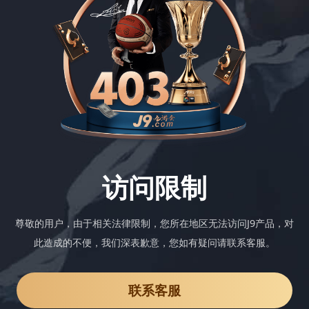
访问限制
尊敬的用户，由于相关法律限制，您所在地区无法访问J9产品，对
此造成的不便，我们深表歉意，您如有疑问请联系客服。
联系客服